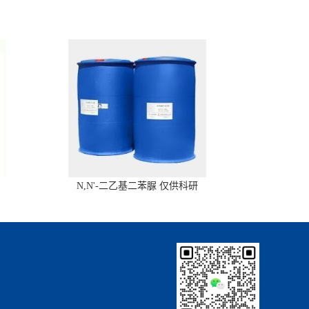
N,N'-二乙基二苯脲 仅供科研