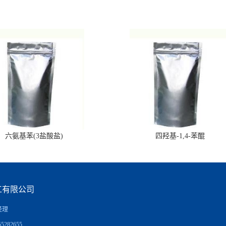
六氨基苯(3盐酸盐)
四羟基-1,4-苯醌
工有限公司
经理
5282655