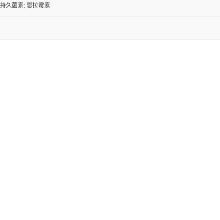
 持久菌素; 恩拉霉素