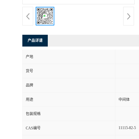
产品详请
产地
货号
品牌
用途
中间体
包装规格
11115-82-5
CAS编号