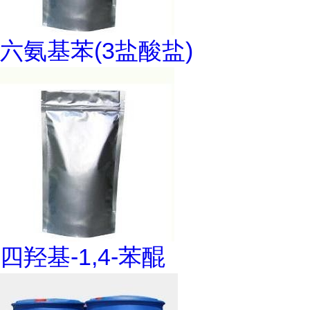
六氨基苯(3盐酸盐)
四羟基-1,4-苯醌