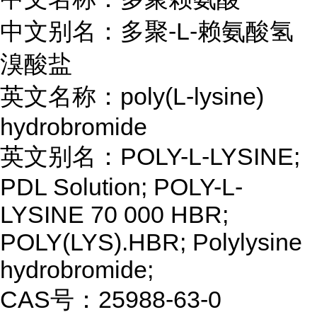
中文别名：多聚-L-赖氨酸氢
溴酸盐
英文名称：poly(L-lysine)
hydrobromide
英文别名：POLY-L-LYSINE;
PDL Solution; POLY-L-
LYSINE 70 000 HBR;
POLY(LYS).HBR; Polylysine
hydrobromide;
CAS号：25988-63-0