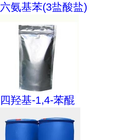
六氨基苯(3盐酸盐)
四羟基-1,4-苯醌