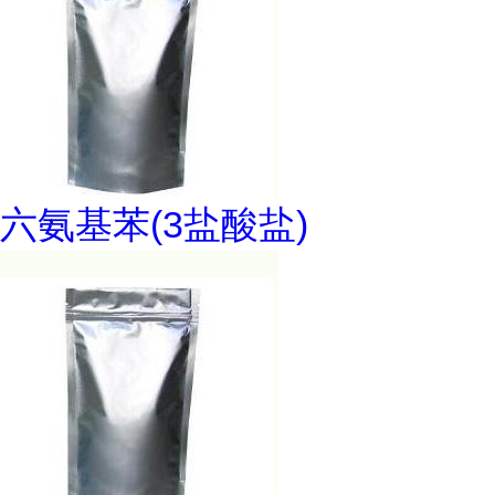
六氨基苯(3盐酸盐)