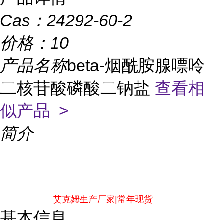
Cas：
24292-60-2
价格：
10
产品名称
beta-烟酰胺腺嘌呤
二核苷酸磷酸二钠盐
查看相
似产品 >
简介
艾克姆生产厂家|常年现货
基本信息