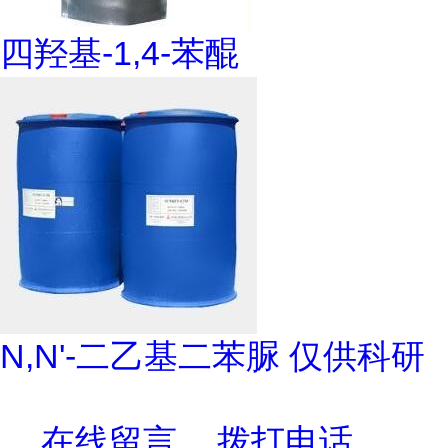
四羟基-1,4-苯醌
N,N'-二乙基二苯脲 仅供科研
在线留言
拨打电话