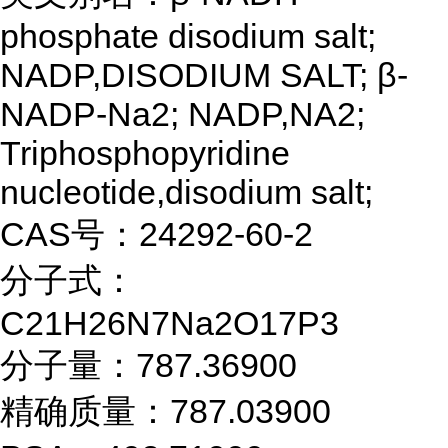
phosphate disodium salt;
NADP,DISODIUM SALT; β-
NADP-Na2; NADP,NA2;
Triphosphopyridine
nucleotide,disodium salt;
CAS号：24292-60-2
分子式：
C21H26N7Na2O17P3
分子量：787.36900
精确质量：787.03900