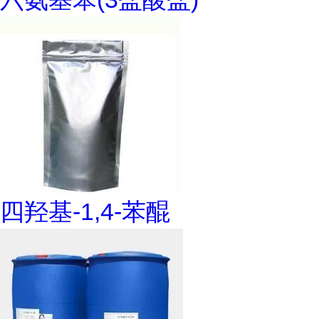
四羟基-1,4-苯醌