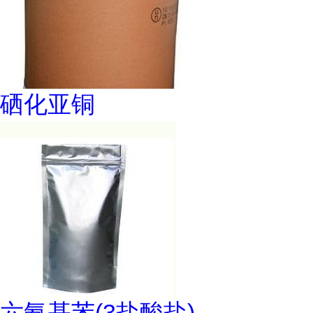
硒化亚铜
六氨基苯(3盐酸盐)