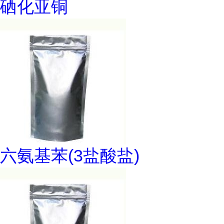
硒化亚铜
六氨基苯(3盐酸盐)