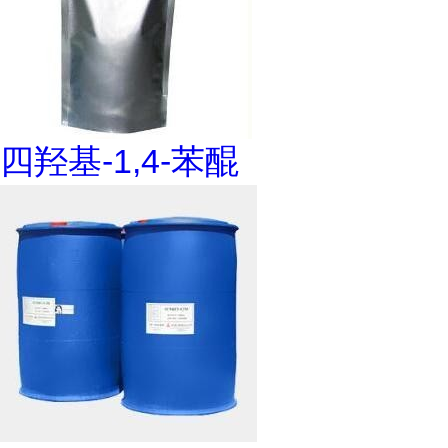
四羟基-1,4-苯醌