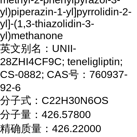
yl)piperazin-1-yl]pyrrolidin-2-
yl]-(1,3-thiazolidin-3-
yl)methanone
英文别名：UNII-
28ZHI4CF9C; teneligliptin;
CS-0882; CAS号：760937-
92-6
分子式：C22H30N6OS
分子量：426.57800
精确质量：426.22000