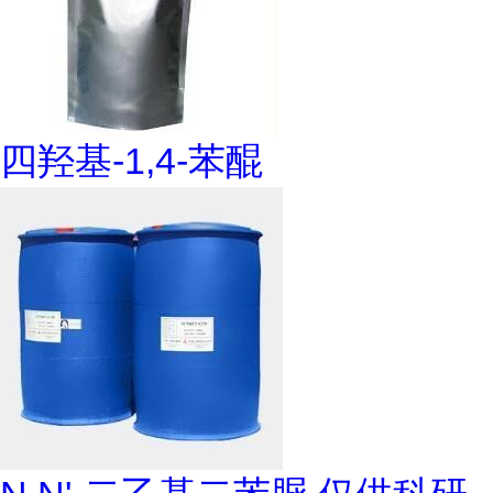
四羟基-1,4-苯醌