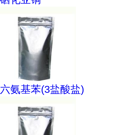
六氨基苯(3盐酸盐)