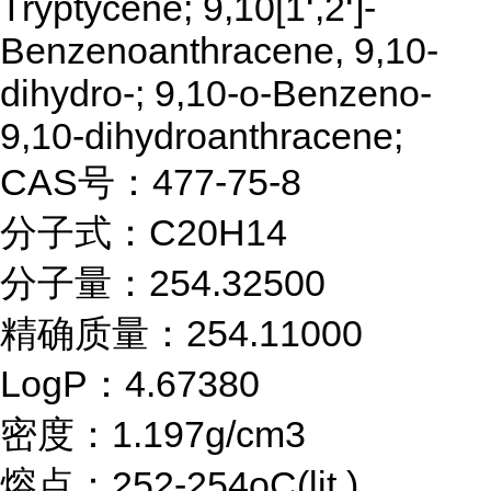
Tryptycene; 9,10[1‘,2‘]-
Benzenoanthracene, 9,10-
dihydro-; 9,10-o-Benzeno-
9,10-dihydroanthracene;
CAS号：477-75-8
分子式：C20H14
分子量：254.32500
精确质量：254.11000
LogP：4.67380
密度：1.197g/cm3
熔点：252-254oC(lit.)