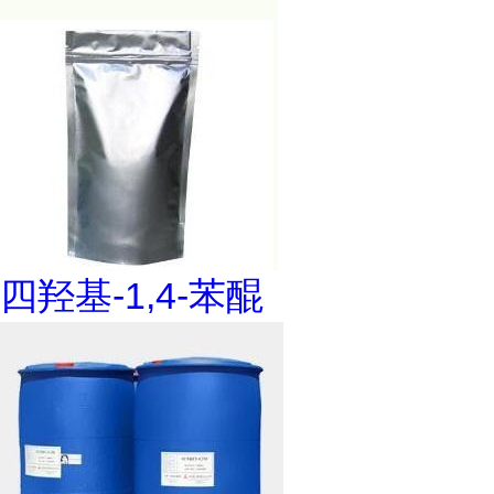
四羟基-1,4-苯醌