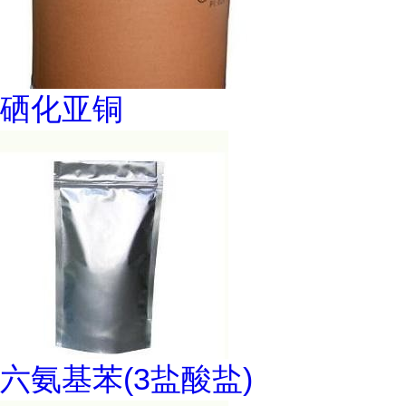
硒化亚铜
六氨基苯(3盐酸盐)