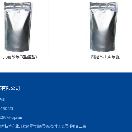
六氨基苯(3盐酸盐)
四羟基-1,4-苯醌
工有限公司
经理
5282655
92977@qq.com
新技术产业开发区翠竹街6号863软件园11号楼项目二层