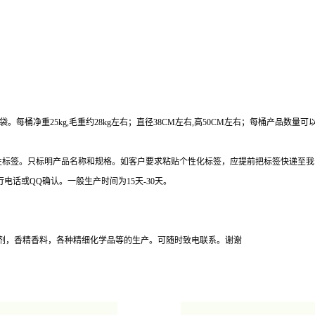
桶净重25kg,毛重约28kg左右；直径38CM左右,高50CM左右；每桶产品数量可以根
为中性标签。只标明产品名称和规格。如客户要求粘贴个性化标签，应提前把标签快递至
行电话或QQ确认。一般生产时间为15天-30天。
剂，香精香料，各种精细化学品等的生产。可随时致电联系。谢谢