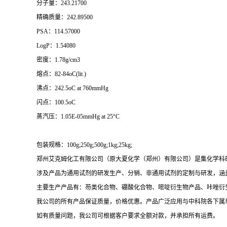
分子量：243.21700
精确质量：242.89500
PSA：114.57000
LogP：1.54080
密度：1.78g/cm3
熔点：82-84oC(lit.)
沸点：242.5oC at 760mmHg
闪点：100.5oC
蒸汽压：1.05E-05mmHg at 25°C
包装规格：100g;250g;500g;1kg;25kg;
郑州艾克姆化工有限公司（原大夏化学（郑州）有限公司）是集化学科
涉及产品为通用试剂的研发生产、分销、非通用试剂的定制与研发，涵
主要生产产品有：芴类化合物、硼酸化合物、嘧啶衍生物产品、咔唑衍
我公司的所有产品保证质量，价格优惠。产品广泛应用与中科院各下属
如有质量问题，我公司可根据客户要求全额对款，并承担所有运费。