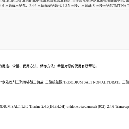
嗪-2,4,6(1H,3H,5H)-三硫酮三钠盐三聚硫氰酸三钠盐; 重金属水处理剂三聚硫嗪酸三钠盐; 三聚
-2.4.6-三硫醇三钠盐、2.4.6-三硫醇基钠硫代-1.3.5-三嗪、三巯基-S-三嗪三钠盐TMT-NA TMT
的用途、含量、使用方法、储存方法；希望对您的使用有所帮助。
; *水处理剂三聚硫嗪酸三钠盐; 三聚硫氰酸,TRISODIUM SALT NON AHYDRATE; 三聚
,3,5-Triazine-2,4,6(1H,3H,5H)-trithione,trisodium salt (9CI); 2,4,6-Trimercaptotriazin,