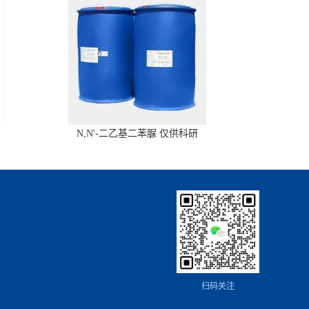
N,N'-二乙基二苯脲 仅供科研
扫码关注