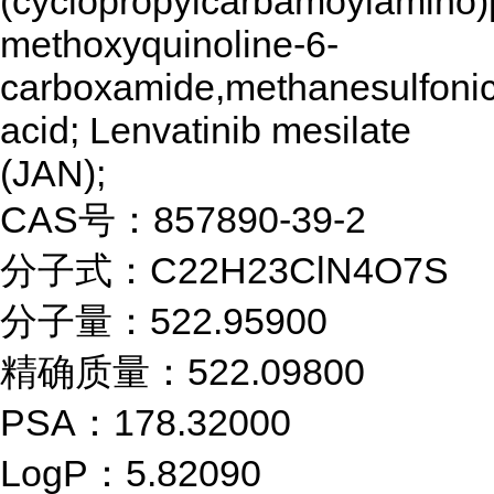
(cyclopropylcarbamoylamino)
methoxyquinoline-6-
carboxamide,methanesulfoni
acid; Lenvatinib mesilate
(JAN);
CAS号：857890-39-2
分子式：C22H23ClN4O7S
分子量：522.95900
精确质量：522.09800
PSA：178.32000
LogP：5.82090