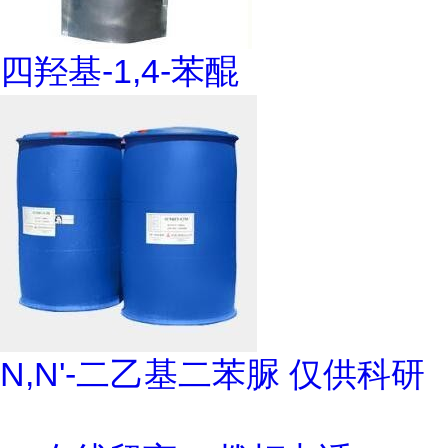
四羟基-1,4-苯醌
N,N'-二乙基二苯脲 仅供科研