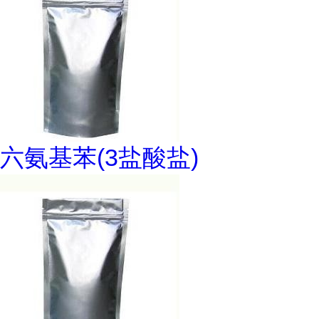
六氨基苯(3盐酸盐)