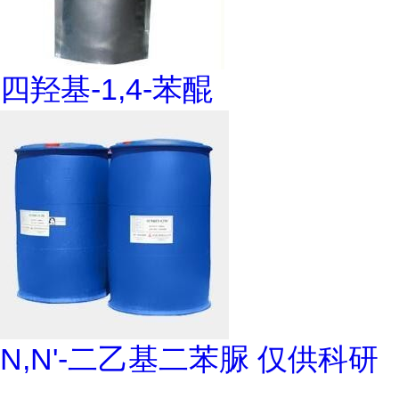
四羟基-1,4-苯醌
N,N'-二乙基二苯脲 仅供科研