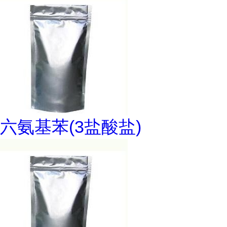
六氨基苯(3盐酸盐)