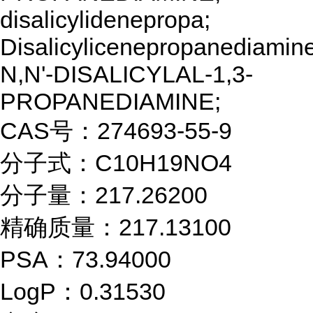
disalicylidenepropa;
Disalicylicenepropanediamine
N,N'-DISALICYLAL-1,3-
PROPANEDIAMINE;
CAS号：274693-55-9
分子式：C10H19NO4
分子量：217.26200
精确质量：217.13100
PSA：73.94000
LogP：0.31530