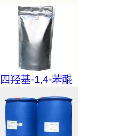
四羟基-1,4-苯醌