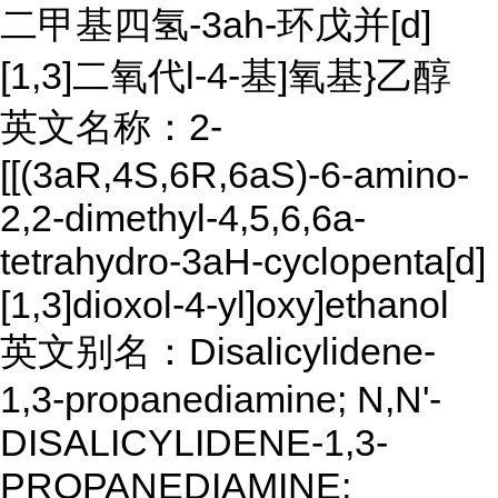
二甲基四氢-3ah-环戊并[d]
[1,3]二氧代l-4-基]氧基}乙醇
英文名称：2-
[[(3aR,4S,6R,6aS)-6-amino-
2,2-dimethyl-4,5,6,6a-
tetrahydro-3aH-cyclopenta[d]
[1,3]dioxol-4-yl]oxy]ethanol
英文别名：Disalicylidene-
1,3-propanediamine; N,N'-
DISALICYLIDENE-1,3-
PROPANEDIAMINE;