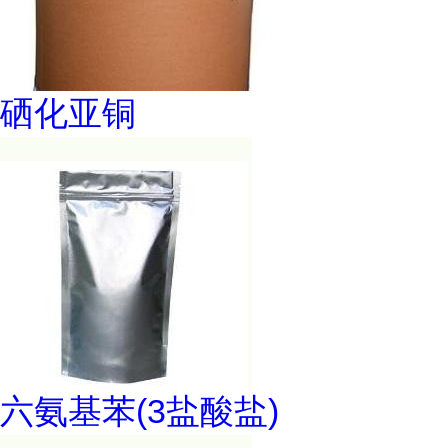
硒化亚铜
六氨基苯(3盐酸盐)