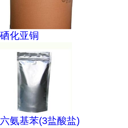
硒化亚铜
六氨基苯(3盐酸盐)