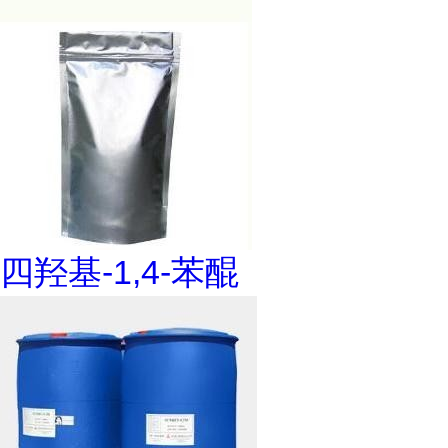
四羟基-1,4-苯醌