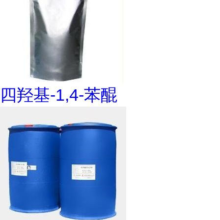
四羟基-1,4-苯醌