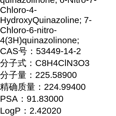
Chloro-4-
HydroxyQuinazoline; 7-
Chloro-6-nitro-
4(3H)quinazolinone;
CAS号：53449-14-2
分子式：C8H4ClN3O3
分子量：225.58900
精确质量：224.99400
PSA：91.83000
LogP：2.42020