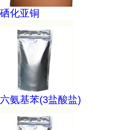
硒化亚铜
六氨基苯(3盐酸盐)