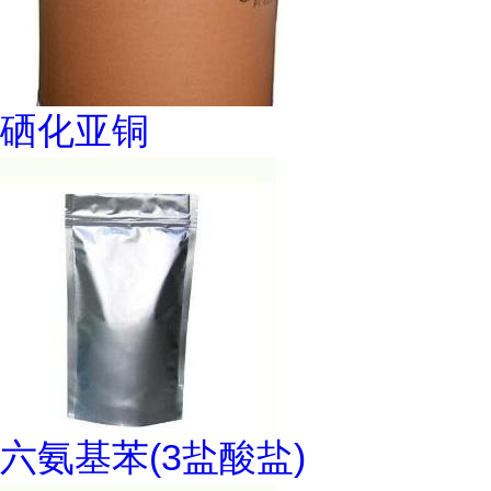
硒化亚铜
六氨基苯(3盐酸盐)