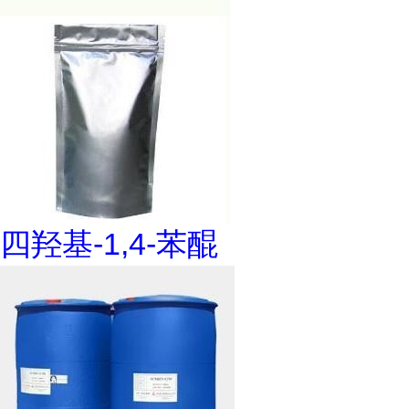
四羟基-1,4-苯醌