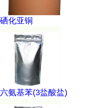
硒化亚铜
六氨基苯(3盐酸盐)