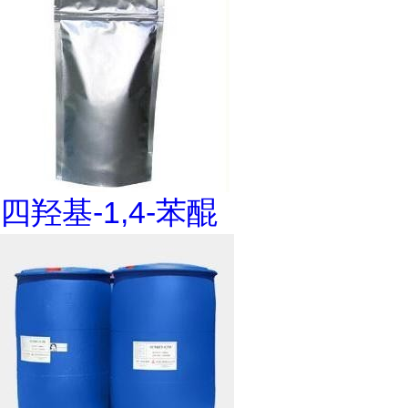
四羟基-1,4-苯醌