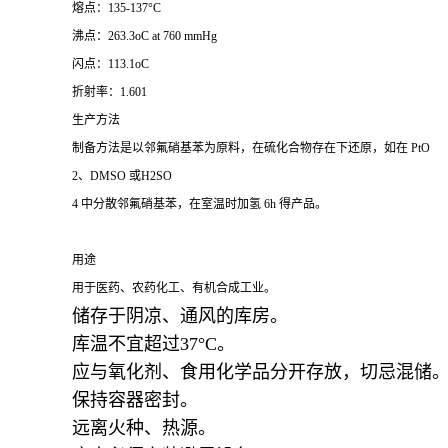
熔点：135-137°C
沸点：263.3oC at 760 mmHg
闪点：113.1oC
折射率：1.601
生产方法
制备方法是以邻氟硝基苯为原料，在硫化合物存在下还原，如在 PtO
2、DMSO 或H2SO
4 中分散邻氟硝基苯，在室温时加氢 6h 得产品。
用途
用于医药、农药化工、有机合成工业。
储存于阴凉、通风的库房。
库温不宜超过37°C。
应与氧化剂、食用化学品分开存放，切忌混储
保持容器密封。
远离火种、热源。