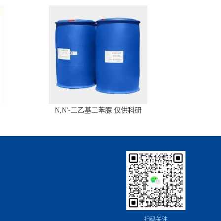
N,N'-二乙基二苯脲 仅供科研
扫码关注