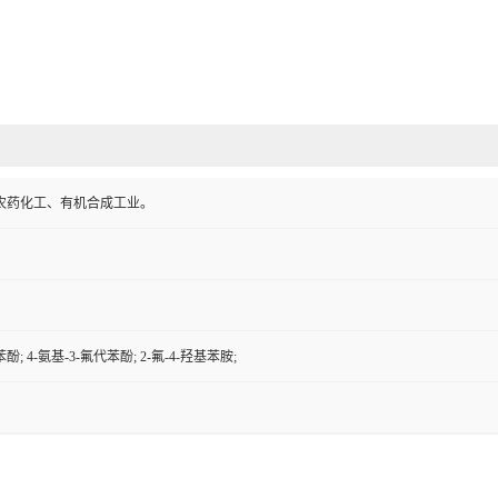
农药化工、有机合成工业。
苯酚; 4-氨基-3-氟代苯酚; 2-氟-4-羟基苯胺;