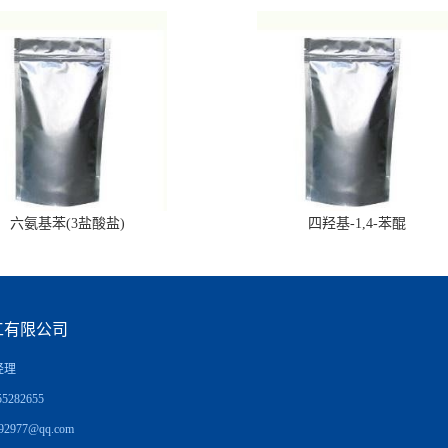
六氨基苯(3盐酸盐)
四羟基-1,4-苯醌
工有限公司
经理
5282655
92977@qq.com