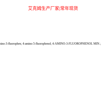
艾克姆生产厂家|常年现货
-fluorophen; 4-amino-5-fluorophenol; 4-AMINO-3-FLUOROPHENOL MIN.;