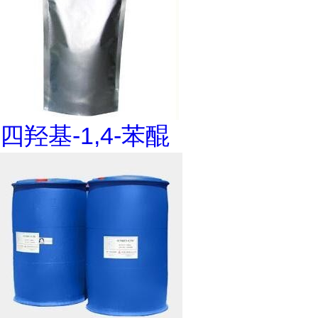
四羟基-1,4-苯醌