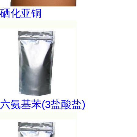
硒化亚铜
六氨基苯(3盐酸盐)