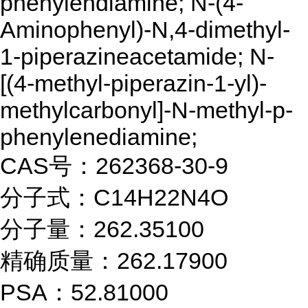
phenylendiamine; N-(4-
Aminophenyl)-N,4-dimethyl-
1-piperazineacetamide; N-
[(4-methyl-piperazin-1-yl)-
methylcarbonyl]-N-methyl-p-
phenylenediamine;
CAS号：262368-30-9
分子式：C14H22N4O
分子量：262.35100
精确质量：262.17900
PSA：52.81000