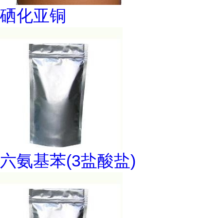
硒化亚铜
六氨基苯(3盐酸盐)