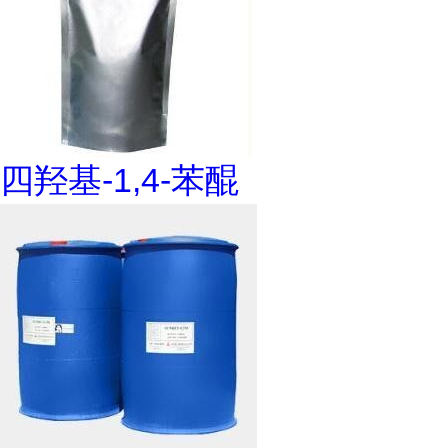
四羟基-1,4-苯醌