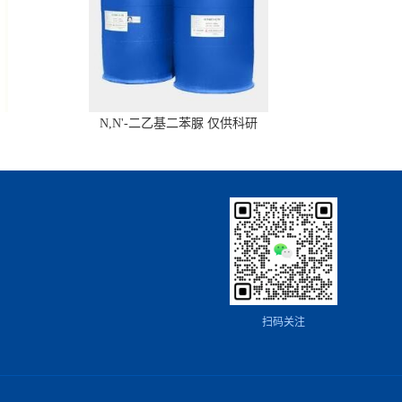
N,N'-二乙基二苯脲 仅供科研
扫码关注