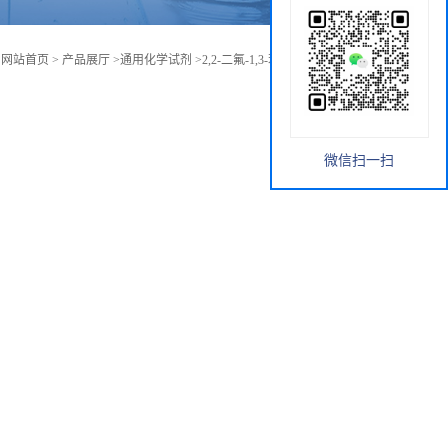
：
网站首页
>
产品展厅
>
通用化学试剂
>
2,2-二氟-1,3-苯并二噁茂-5-羧酸
微信扫一扫