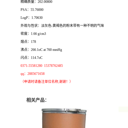
精确质量：202.00800
PSA：55.76000
LogP：1.70630
外观与性状：淡灰色-黄褐色的粉末带有一种不明的气味
密度：1.66 g/cm3
熔点：178
沸点：266.1oC at 760 mmHg
闪点：114.7oC
0371-55581280 15378762485
qq：2885671658
（申请时请备注单位名称,谢谢！）
相关产品：