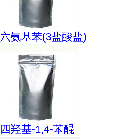
六氨基苯(3盐酸盐)
四羟基-1,4-苯醌