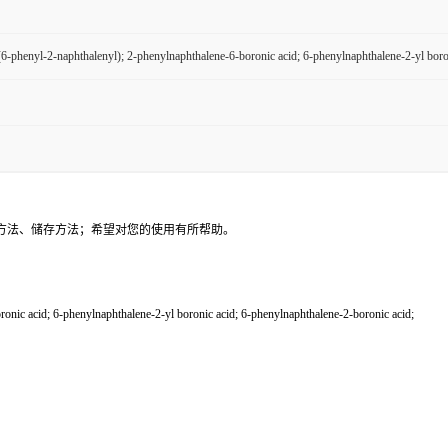
(6-phenyl-2-naphthalenyl); 2-phenylnaphthalene-6-boronic acid; 6-phenylnaphthalene-2-yl boro
方法、储存方法；希望对您的使用有所帮助。
c acid; 6-phenylnaphthalene-2-yl boronic acid; 6-phenylnaphthalene-2-boronic acid;