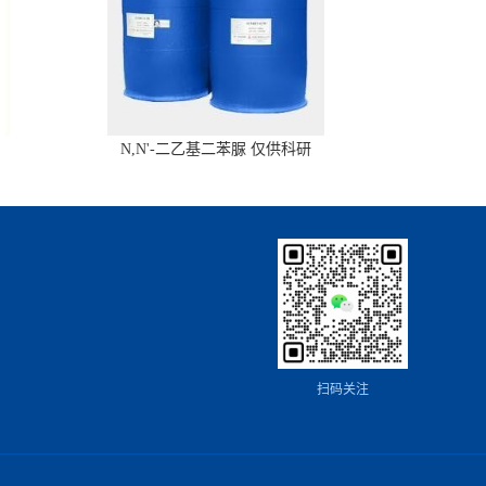
N,N'-二乙基二苯脲 仅供科研
扫码关注