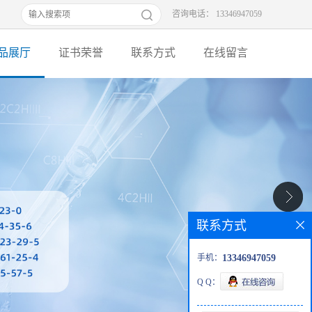
咨询电话： 13346947059
品展厅
证书荣誉
联系方式
在线留言
联系方式
手机：
13346947059
Q Q：