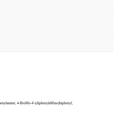
enylamine; 4-BroMo-4'-(diphenylaMino)biphenyl;