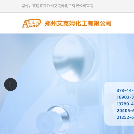
您好，欢迎来到郑州艾克姆化工有限公司官网