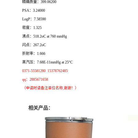
精确质量：399.06200
PSA：3.24000
LogP：7.58590
密度：1.325
沸点：518.2oC at 760 mmHg
闪点：267.2oC
折射率：1.666
蒸汽压：7.68E-11mmHg at 25°C
0371-55581280 15378762485
qq：2885671658
（申请时请备注单位名称,谢谢！）
相关产品：