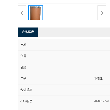
产品详请
产地
货号
品牌
用途
中间体
包装规格
202831-65-0
CAS编号