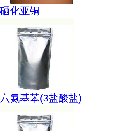
硒化亚铜
六氨基苯(3盐酸盐)