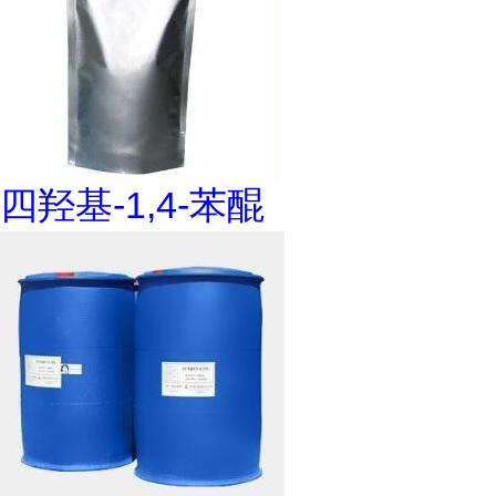
四羟基-1,4-苯醌