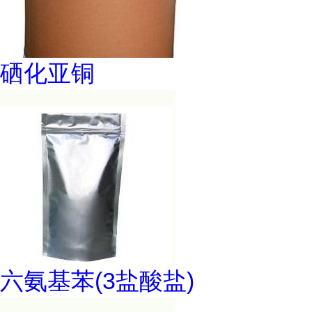
硒化亚铜
六氨基苯(3盐酸盐)