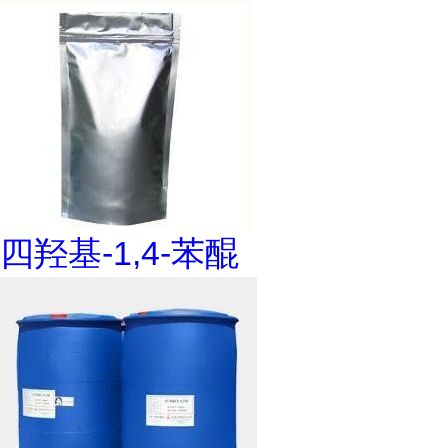
四羟基-1,4-苯醌