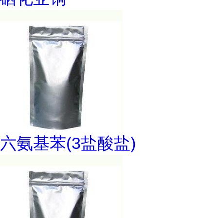
六氨基苯(3盐酸盐)