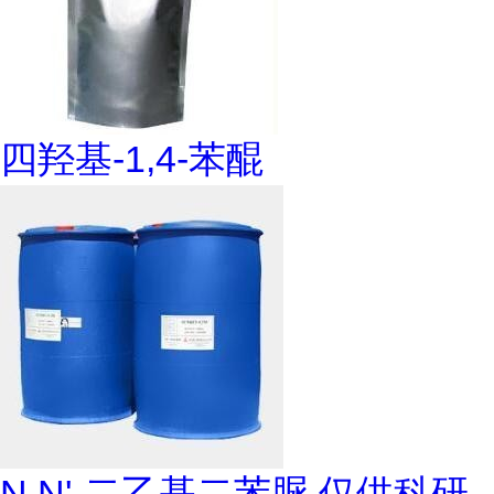
四羟基-1,4-苯醌
N,N'-二乙基二苯脲 仅供科研