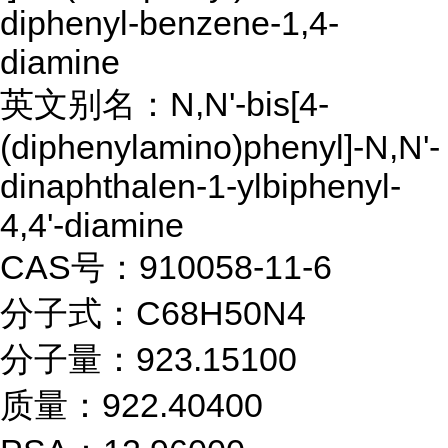
diphenyl-benzene-1,4-
diamine
英文别名：N,N'-bis[4-
(diphenylamino)phenyl]-N,N'-
dinaphthalen-1-ylbiphenyl-
4,4'-diamine
CAS号：910058-11-6
分子式：C68H50N4
分子量：923.15100
质量：922.40400