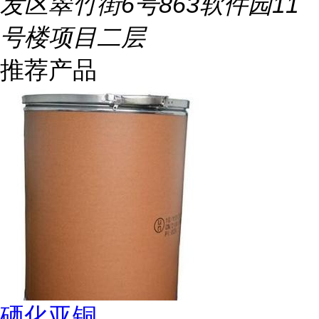
发区翠竹街6号863软件园11
号楼项目二层
推荐产品
硒化亚铜