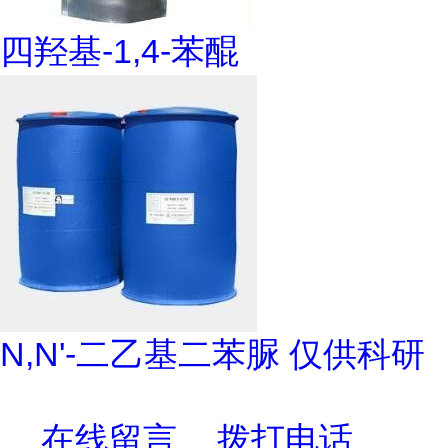
四羟基-1,4-苯醌
N,N'-二乙基二苯脲 仅供科研
在线留言
拨打电话