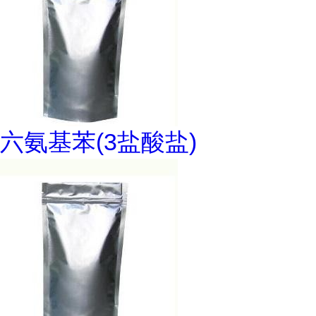
六氨基苯(3盐酸盐)