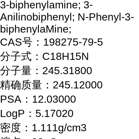
3-biphenylamine; 3-
Anilinobiphenyl; N-Phenyl-3-
biphenylaMine;
CAS号：198275-79-5
分子式：C18H15N
分子量：245.31800
精确质量：245.12000
PSA：12.03000
LogP：5.17020
密度：1.111g/cm3