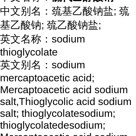
中文别名：巯基乙酸钠盐; 巯
基乙酸钠; 巯乙酸钠盐;
英文名称：sodium
thioglycolate
英文别名：sodium
mercaptoacetic acid;
Mercaptoacetic acid sodium
salt,Thioglycolic acid sodium
salt; thioglycolatesodium;
thioglycolatedesodium;