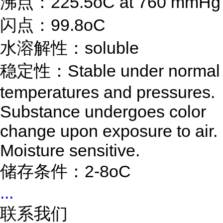
沸点：225.5oC at 760 mmHg
闪点：99.8oC
水溶解性：soluble
稳定性：Stable under normal
temperatures and pressures.
Substance undergoes color
change upon exposure to air.
Moisture sensitive.
储存条件：2-8oC
...
联系我们