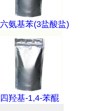
六氨基苯(3盐酸盐)
四羟基-1,4-苯醌