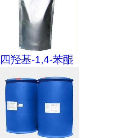
四羟基-1,4-苯醌