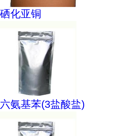
硒化亚铜
六氨基苯(3盐酸盐)