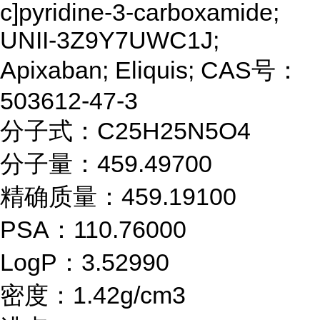
c]pyridine-3-carboxamide;
UNII-3Z9Y7UWC1J;
Apixaban; Eliquis; CAS号：
503612-47-3
分子式：C25H25N5O4
分子量：459.49700
精确质量：459.19100
PSA：110.76000
LogP：3.52990
密度：1.42g/cm3