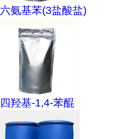
六氨基苯(3盐酸盐)
四羟基-1,4-苯醌