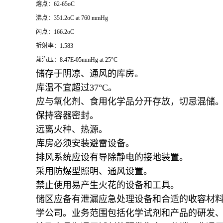
熔点：62-65oC
沸点：351.2oC at 760 mmHg
闪点：166.2oC
折射率：1.583
蒸汽压：8.47E-05mmHg at 25°C
储存于阴凉、通风的库房。
库温不宜超过37°C。
应与氧化剂、食用化学品分开存放，切忌混储
保持容器密封。
远离火种、热源。
库房必须安装避雷设备。
排风系统应设有导除静电的接地装置。
采用防爆型照明、通风设置。
禁止使用易产生火花的设备和工具。
储区应备有泄漏应急处理设备和合适的收容材
学公司。业务范围包括化学试剂和产品的研发