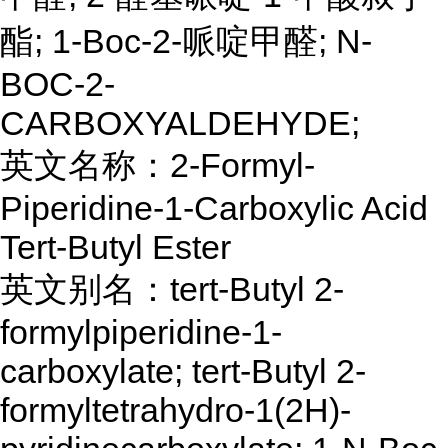
酯; 1-Boc-2-哌啶甲醛; N-
BOC-2-
CARBOXYALDEHYDE;
英文名称：2-Formyl-
Piperidine-1-Carboxylic Acid
Tert-Butyl Ester
英文别名：tert-Butyl 2-
formylpiperidine-1-
carboxylate; tert-Butyl 2-
formyltetrahydro-1(2H)-