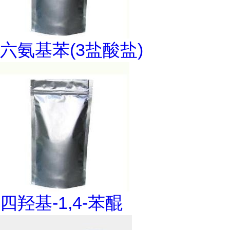
六氨基苯(3盐酸盐)
四羟基-1,4-苯醌