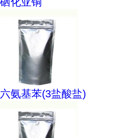
硒化亚铜
六氨基苯(3盐酸盐)