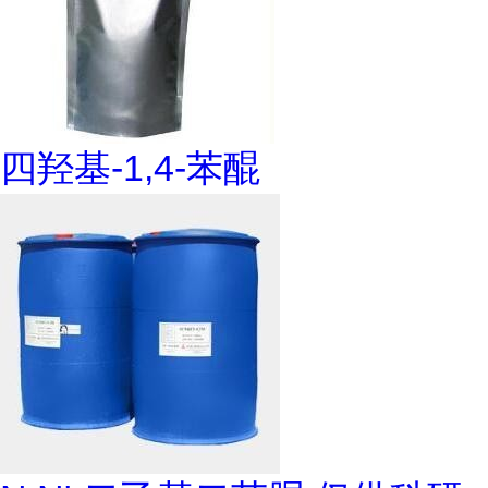
四羟基-1,4-苯醌