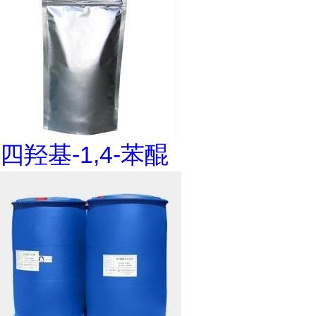
四羟基-1,4-苯醌