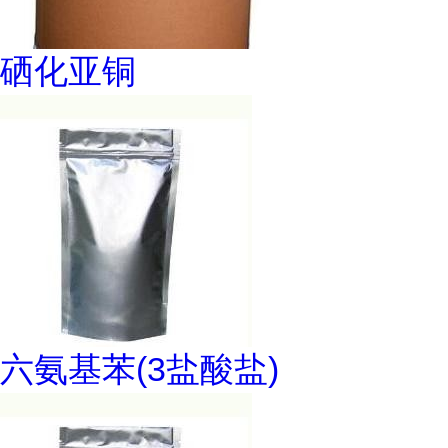
硒化亚铜
六氨基苯(3盐酸盐)