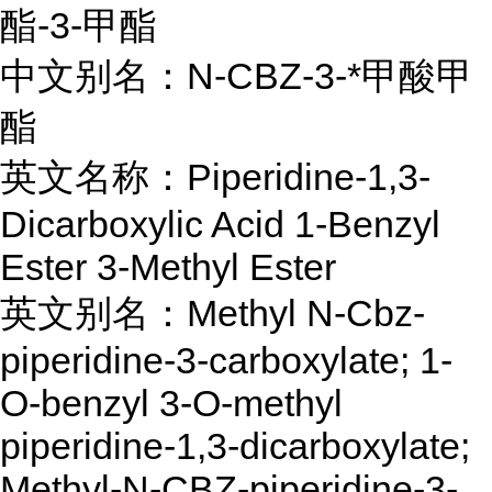
酯-3-甲酯
中文别名：N-CBZ-3-*甲酸甲
酯
英文名称：Piperidine-1,3-
Dicarboxylic Acid 1-Benzyl
Ester 3-Methyl Ester
英文别名：Methyl N-Cbz-
piperidine-3-carboxylate; 1-
O-benzyl 3-O-methyl
piperidine-1,3-dicarboxylate;
Methyl-N-CBZ-piperidine-3-