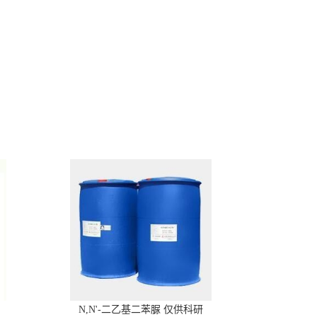
N,N'-二乙基二苯脲 仅供科研