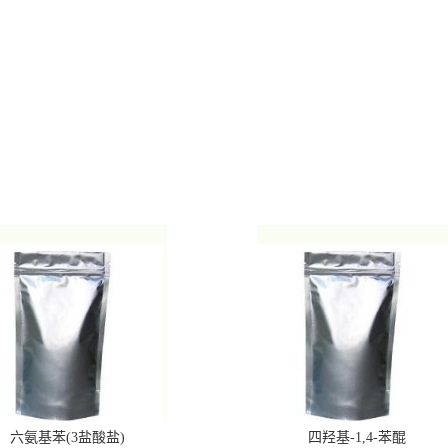
六氨基苯(3盐酸盐)
四羟基-1,4-苯醌