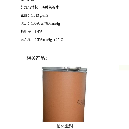
外观与性状：淡黄色液体
密度：1.013 g/cm3
沸点：190oC at 760 mmHg
折射率：1.457
蒸汽压：0.553mmHg at 25°C
相关产品：
硒化亚铜