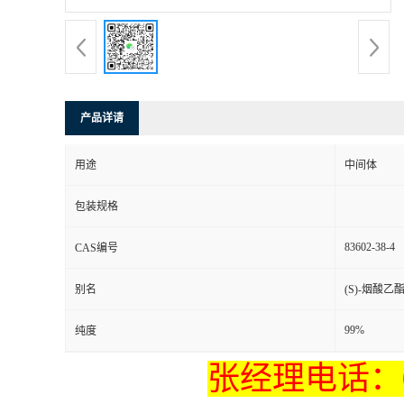
产品详请
用途
中间体
包装规格
83602-38-4
CAS编号
别名
(S)-烟酸乙
99%
纯度
张经理电话：037