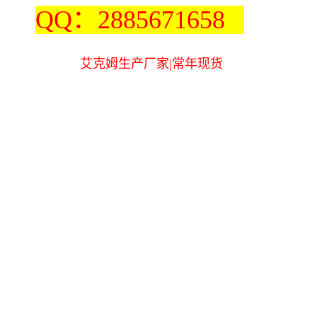
QQ：2885671658
艾克姆生产厂家|常年现货