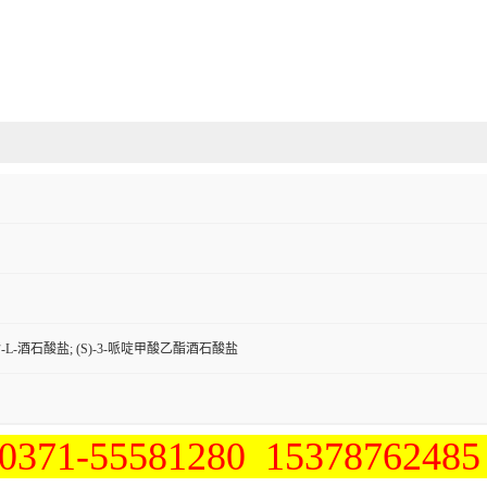
酯-L-酒石酸盐; (S)-3-哌啶甲酸乙酯酒石酸盐
1-55581280 1537876