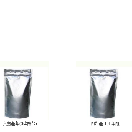
六氨基苯(3盐酸盐)
四羟基-1,4-苯醌