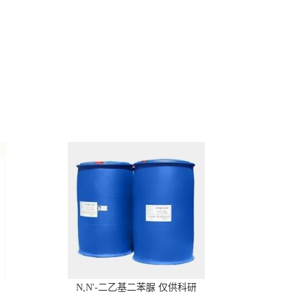
N,N'-二乙基二苯脲 仅供科研