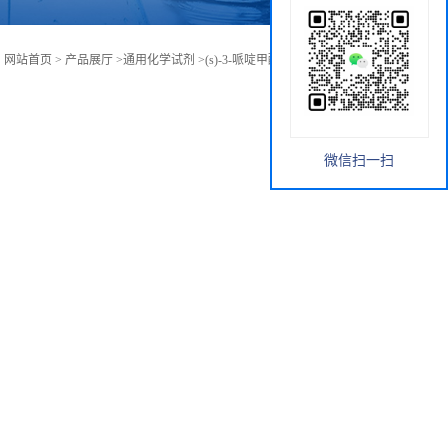
：
网站首页
>
产品展厅
>
通用化学试剂
>
(s)-3-哌啶甲酸乙酯-d-酒石酸盐
微信扫一扫