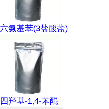
六氨基苯(3盐酸盐)
四羟基-1,4-苯醌