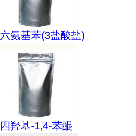
六氨基苯(3盐酸盐)
四羟基-1,4-苯醌