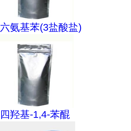
六氨基苯(3盐酸盐)
四羟基-1,4-苯醌