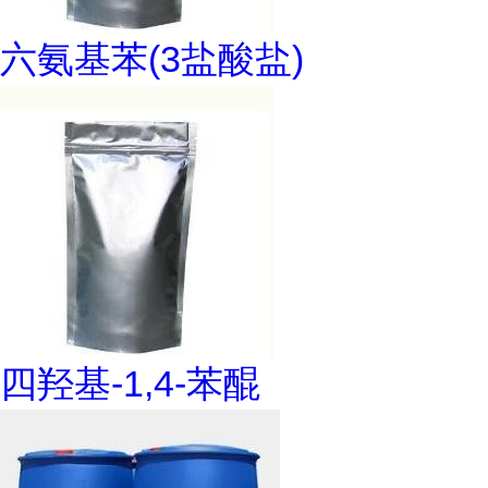
六氨基苯(3盐酸盐)
四羟基-1,4-苯醌