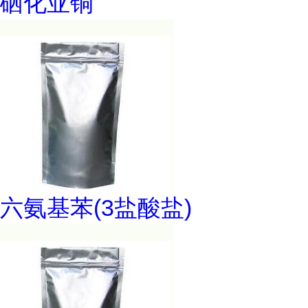
硒化亚铜
六氨基苯(3盐酸盐)