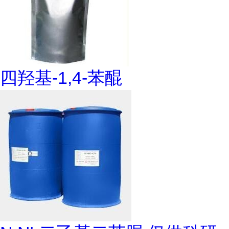
四羟基-1,4-苯醌