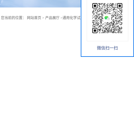
您当前的位置：
网站首页
>
产品展厅
>
通用化学试剂
>
1-苄基-4- 酮肟
微信扫一扫