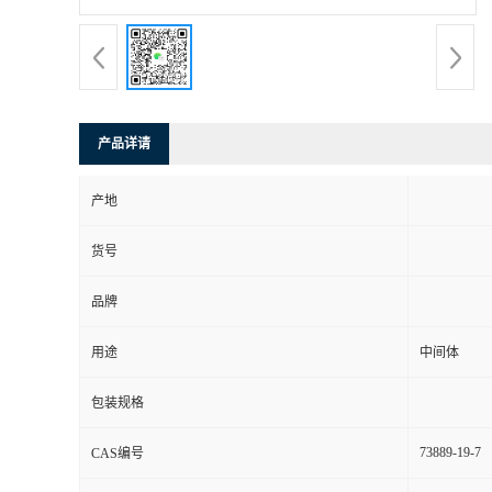
产品详请
产地
货号
品牌
用途
中间体
包装规格
73889-19-7
CAS编号