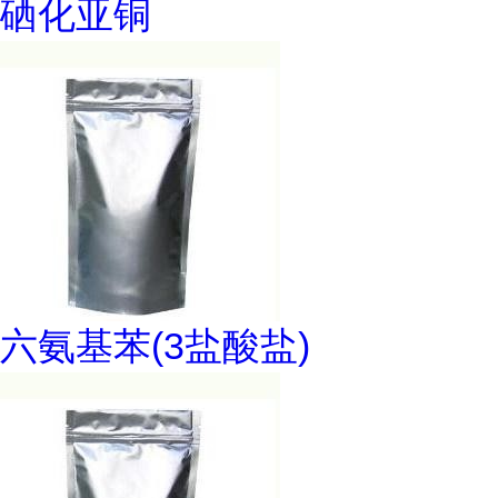
硒化亚铜
六氨基苯(3盐酸盐)