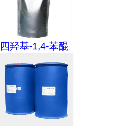
四羟基-1,4-苯醌