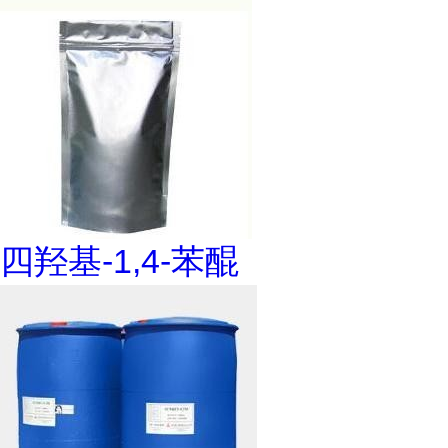
四羟基-1,4-苯醌