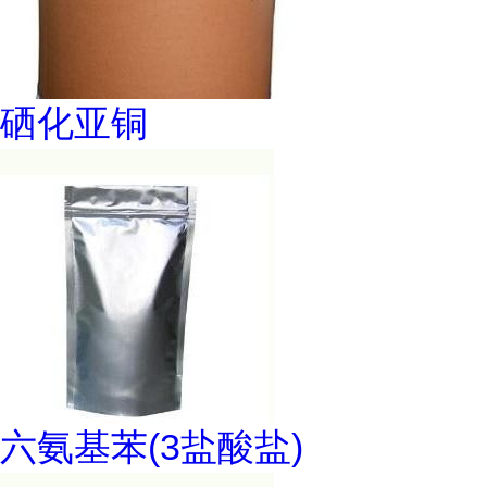
硒化亚铜
六氨基苯(3盐酸盐)