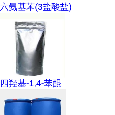
六氨基苯(3盐酸盐)
四羟基-1,4-苯醌