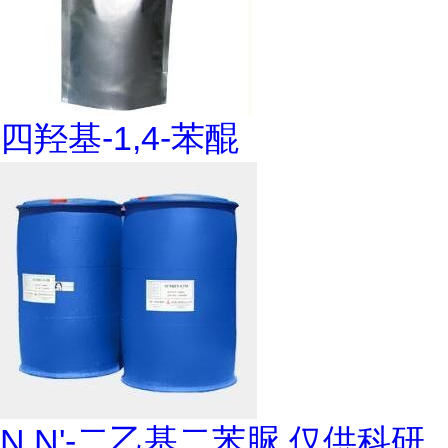
四羟基-1,4-苯醌
N,N'-二乙基二苯脲 仅供科研