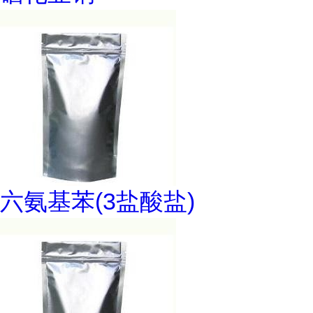
六氨基苯(3盐酸盐)