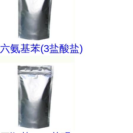
六氨基苯(3盐酸盐)