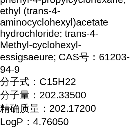
ethyl (trans-4-
aminocyclohexyl)acetate
hydrochloride; trans-4-
Methyl-cyclohexyl-
essigsaeure; CAS号：61203-
94-9
分子式：C15H22
分子量：202.33500
精确质量：202.17200
LogP：4.76050