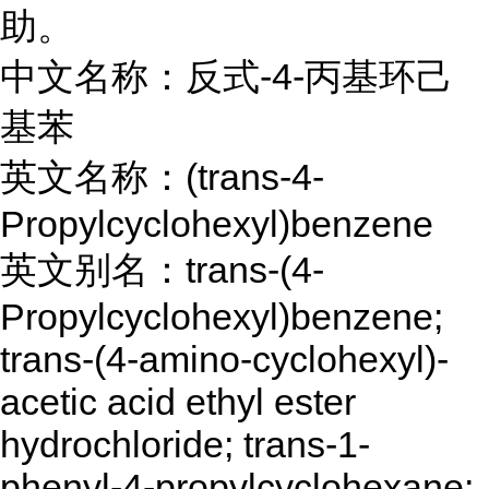
助。
中文名称：反式-4-丙基环己
基苯
英文名称：(trans-4-
Propylcyclohexyl)benzene
英文别名：trans-(4-
Propylcyclohexyl)benzene;
trans-(4-amino-cyclohexyl)-
acetic acid ethyl ester
hydrochloride; trans-1-
phenyl-4-propylcyclohexane;