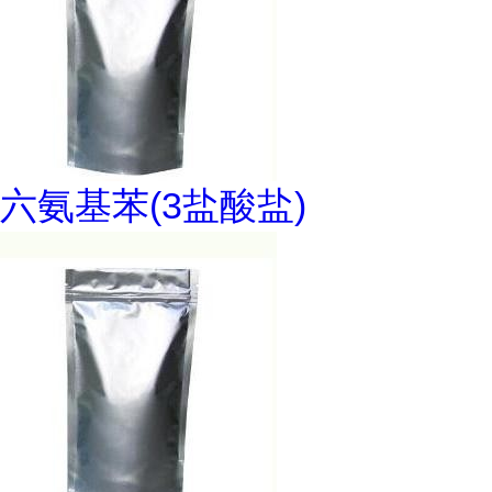
六氨基苯(3盐酸盐)