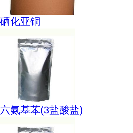
硒化亚铜
六氨基苯(3盐酸盐)