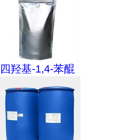
四羟基-1,4-苯醌